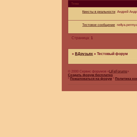
Тема
Квесты в реальности
Андрей Анд
Тестовое сообщение
nellya.permy
Страница:
1
»
ВДрузьях
»
Тестовый форум
© 2000 Сервис форумов «
LiFeForums
»
Создать форум бесплатно
*
Пожаловаться на форум
*
Политика к