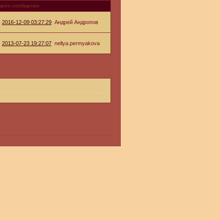
днее сообщение
2016-12-09 03:27:29
Андрей Андропов
2013-07-23 19:27:07
nellya.permyakova