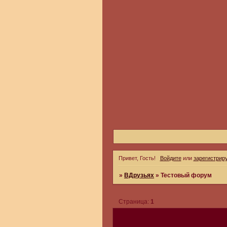
Привет, Гость!
Войдите
или
зарегистрир
»
ВДрузьях
»
Тестовый форум
Страница:
1