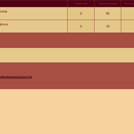
Ответов
Просмотров
После
ропов
0
95
akova
0
78
онфиденциальности